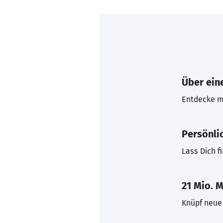
Über eine
Entdecke mi
Persönli
Lass Dich f
21 Mio. M
Knüpf neue 