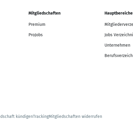
Mitgliedschaften
Hauptbereiche
Premium
Mitgliederverz
ProJobs
Jobs Verzeichn
Unternehmen
Berufsverzeich
edschaft kündigen
Tracking
Mitgliedschaften widerrufen