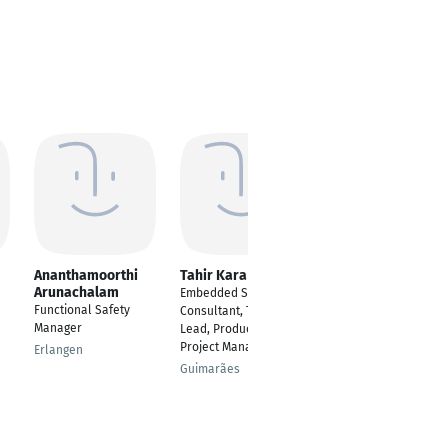
Ananthamoorthi
Tahir Kara
Magdalena
Arunachalam
Mikolajewska
Embedded Systems
Functional Safety
Finanzcoachin
Consultant, Technical
Manager
Lead, Product Owner,
Hamburg
Project Manager
Erlangen
Guimarães