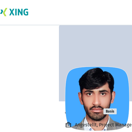
asif nazar
Basis
Angestellt, Project Manag