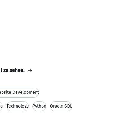
il zu sehen.
bsite Development
se
Technology
Python
Oracle SQL