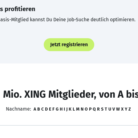
s profitieren
asis-Mitglied kannst Du Deine Job-Suche deutlich optimieren.
Jetzt registrieren
 Mio. XING Mitglieder, von A bi
Nachname:
A
B
C
D
E
F
G
H
I
J
K
L
M
N
O
P
Q
R
S
T
U
V
W
X
Y
Z