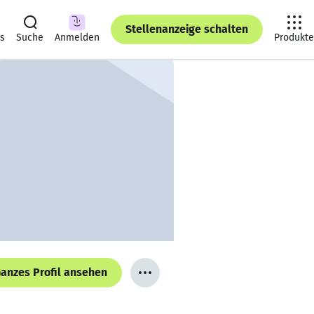
Stellenanzeige schalten
ts
Suche
Anmelden
Produkte
anzes Profil ansehen