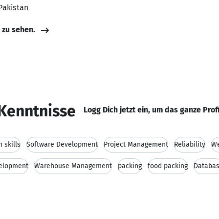
 Pakistan
e zu sehen.
Kenntnisse
Logg Dich jetzt ein, um das ganze Prof
 skills
Software Development
Project Management
Reliability
We
elopment
Warehouse Management
packing
food packing
Databa