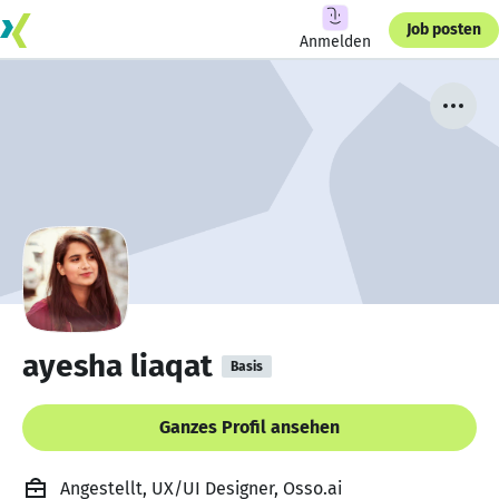
Job posten
Anmelden
ayesha liaqat
Basis
Ganzes Profil ansehen
Angestellt, UX/UI Designer, Osso.ai