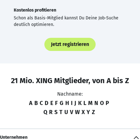
Kostenlos profitieren
Schon als Basis-Mitglied kannst Du Deine Job-Suche
deutlich optimieren.
Jetzt registrieren
21 Mio. XING Mitglieder, von A bis Z
Nachname:
A
B
C
D
E
F
G
H
I
J
K
L
M
N
O
P
Q
R
S
T
U
V
W
X
Y
Z
Unternehmen