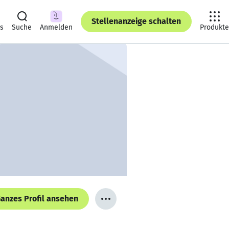
Stellenanzeige schalten
ts
Suche
Anmelden
Produkte
anzes Profil ansehen