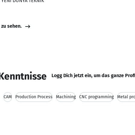
, YENİ DÜNYA TEKNİK
e zu sehen.
Kenntnisse
Logg Dich jetzt ein, um das ganze Prof
CAM
Production Process
Machining
CNC programming
Metal pr