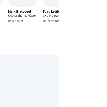
Maik Breivogel
Fuad Letifov
Brahim Zine
CNC-Dreher u. Fräser
CNC Programmer
CNC Programmer
Bodenheim
Halberstadt
Mulhouse