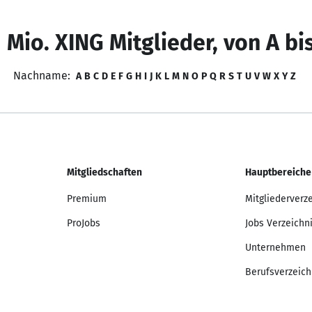
 Mio. XING Mitglieder, von A bi
Nachname:
A
B
C
D
E
F
G
H
I
J
K
L
M
N
O
P
Q
R
S
T
U
V
W
X
Y
Z
Mitgliedschaften
Hauptbereiche
Premium
Mitgliederverz
ProJobs
Jobs Verzeichn
Unternehmen
Berufsverzeich