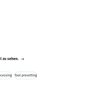
il zu sehen.
ocessing
Tool presetting