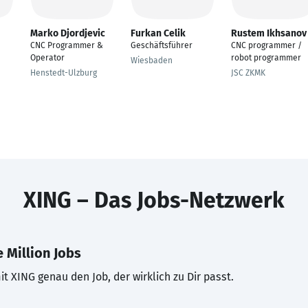
Marko Djordjevic
Furkan Celik
Rustem Ikhsanov
CNC Programmer &
Geschäftsführer
CNC programmer /
Operator
robot programmer
Wiesbaden
Henstedt-Ulzburg
JSC ZKMK
XING – Das Jobs-Netzwerk
 Million Jobs
t XING genau den Job, der wirklich zu Dir passt.