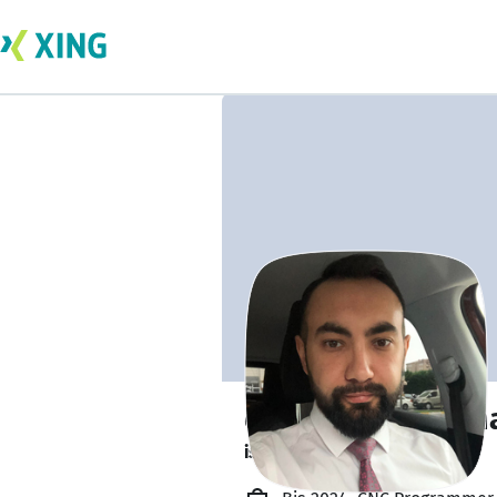
çağdaş barış yılm
is researching.