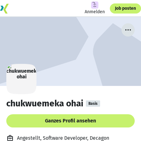
Job posten
Anmelden
chukwuemeka ohai
Basis
Ganzes Profil ansehen
Angestellt, Software Developer, Decagon