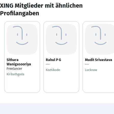
XING Mitglieder mit ähnlichen
Profilangaben
Sithara
Rahul P G
Mudit Srivastava
Wanigasooriya
---
---
Freelancer
Kozhikode
Lucknow
Kiribathgoda