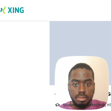
claude Houmboss
Student, Elektrotechnik, H