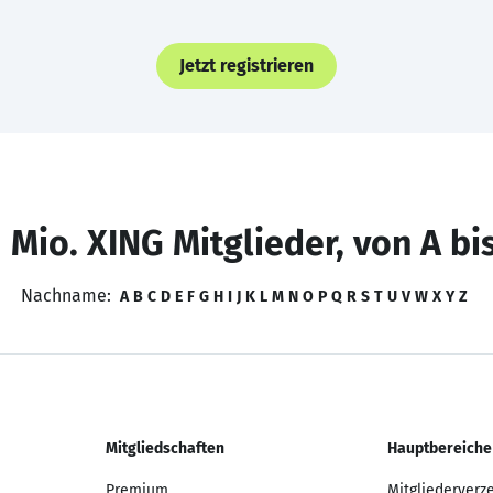
Jetzt registrieren
 Mio. XING Mitglieder, von A bi
Nachname:
A
B
C
D
E
F
G
H
I
J
K
L
M
N
O
P
Q
R
S
T
U
V
W
X
Y
Z
Mitgliedschaften
Hauptbereiche
Premium
Mitgliederverz