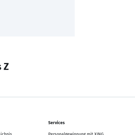
s Z
Services
eichnis
Personalgewinnung mit XING