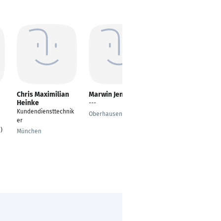
Chris Maximilian
Marwin Jenske
Frank Borel
Heinke
TCHANA
---
Kundendiensttechnik
Netzwerktechniker
Oberhausen
er
Werkstudent
)
München
Bremen