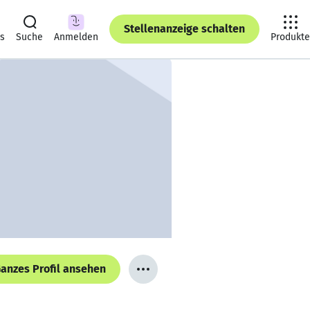
Stellenanzeige schalten
ts
Suche
Anmelden
Produkte
anzes Profil ansehen