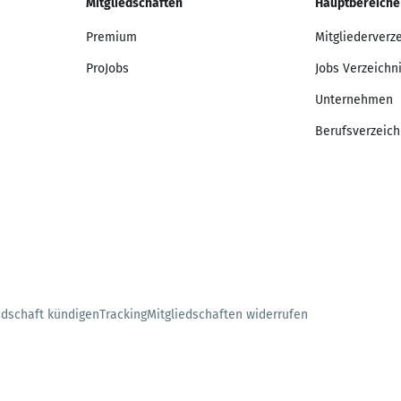
Mitgliedschaften
Hauptbereiche
Premium
Mitgliederverz
ProJobs
Jobs Verzeichn
Unternehmen
Berufsverzeich
edschaft kündigen
Tracking
Mitgliedschaften widerrufen