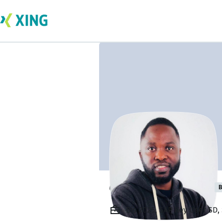
collins agyeman
B
Bis 2025, SAP Key User S