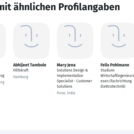
mit ähnlichen Profilangaben
Abhijeet Tambole
Mary Jena
Felix Pohlmann
Hilfskraft
Solutions Design &
Studium:
ung
Implementation
Wirtschaftingenieur
Hamburg
Specialist - Customer
esen (Fachrichtung
erg
Solutions
Elektrotechnik)
Pune, India