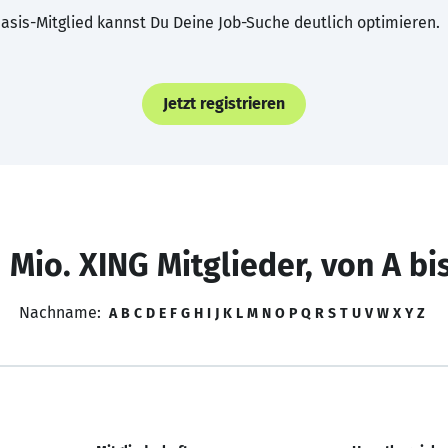
asis-Mitglied kannst Du Deine Job-Suche deutlich optimieren.
Jetzt registrieren
 Mio. XING Mitglieder, von A bi
Nachname:
A
B
C
D
E
F
G
H
I
J
K
L
M
N
O
P
Q
R
S
T
U
V
W
X
Y
Z