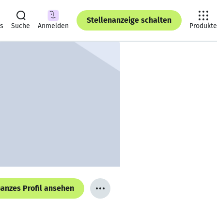
Stellenanzeige schalten
ts
Suche
Anmelden
Produkte
anzes Profil ansehen