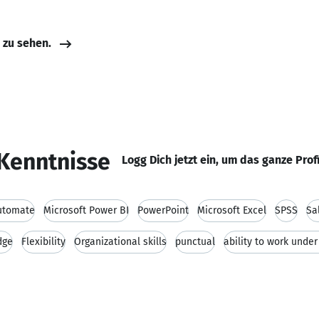
e zu sehen.
Kenntnisse
Logg Dich jetzt ein, um das ganze Prof
utomate
Microsoft Power BI
PowerPoint
Microsoft Excel
SPSS
Sa
dge
Flexibility
Organizational skills
punctual
ability to work unde