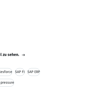
il zu sehen.
lesforce
SAP FI
SAP ERP
r pressure