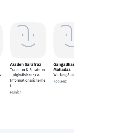
Azadeh Sarafraz
Gangadhar Anand
Hadi Aljurdi
Mahadas
Trainerin & Beraterin
Maschinenbau
Working Student
w
– Digitalisierung &
Duisburg
Informationssicherhei
Koblenz
t
Munich