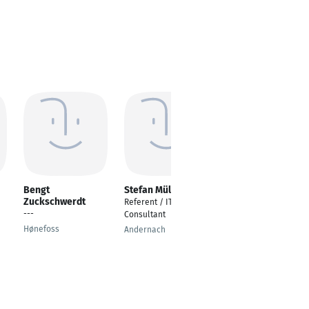
Bengt
Stefan Müller
Kaustubh Pisal
Zuckschwerdt
Referent / IT-
---
---
Consultant
Stuttgart
Hønefoss
Andernach