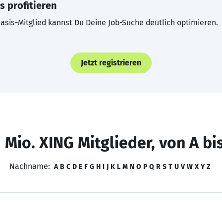
s profitieren
asis-Mitglied kannst Du Deine Job-Suche deutlich optimieren.
Jetzt registrieren
 Mio. XING Mitglieder, von A bi
Nachname:
A
B
C
D
E
F
G
H
I
J
K
L
M
N
O
P
Q
R
S
T
U
V
W
X
Y
Z