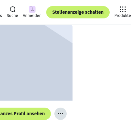
Stellenanzeige schalten
ts
Suche
Anmelden
Produkte
anzes Profil ansehen