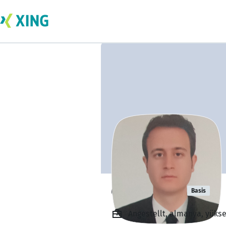
deniz çevik
Basis
Angestellt, almanya, yüks