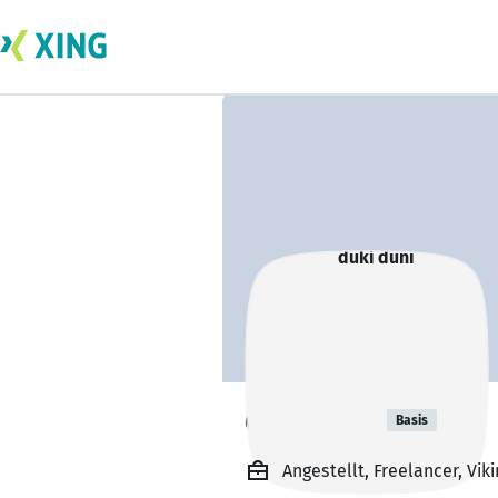
duki duni
Basis
Angestellt, Freelancer, Vik