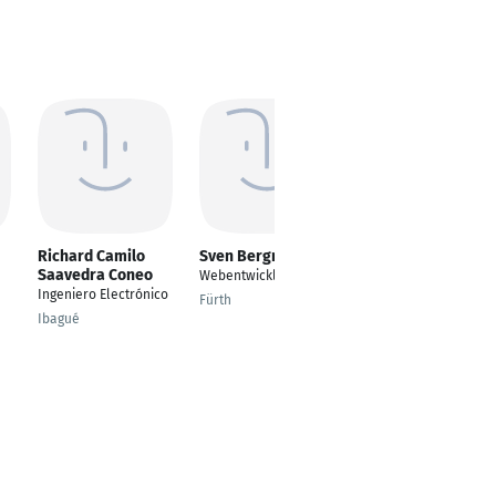
Richard Camilo
Sven Bergmann
Kerstin Majores
Saavedra Coneo
Webentwickler
Web-Konzepte &
Ingeniero Electrónico
Online-Marketing
Fürth
Strategie
Ibagué
Westendorf