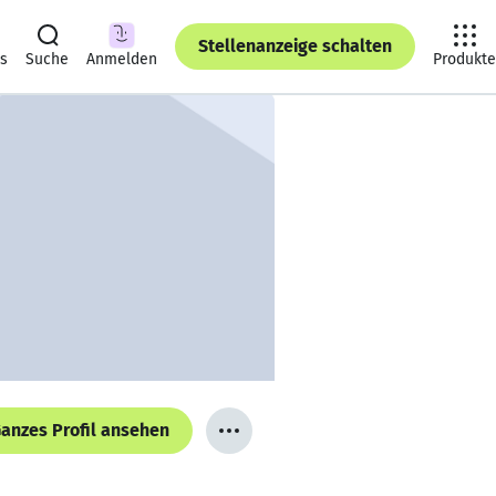
Stellenanzeige schalten
ts
Suche
Anmelden
Produkte
anzes Profil ansehen