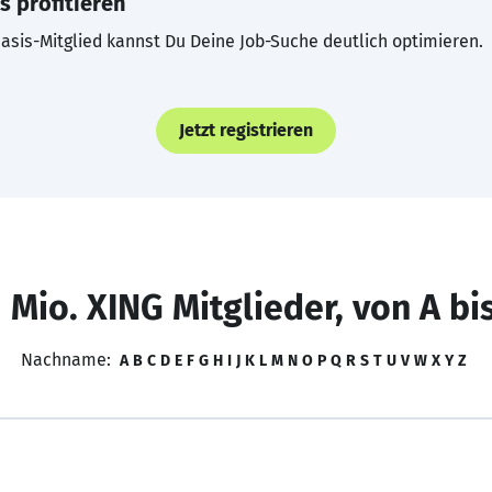
s profitieren
asis-Mitglied kannst Du Deine Job-Suche deutlich optimieren.
Jetzt registrieren
 Mio. XING Mitglieder, von A bi
Nachname:
A
B
C
D
E
F
G
H
I
J
K
L
M
N
O
P
Q
R
S
T
U
V
W
X
Y
Z