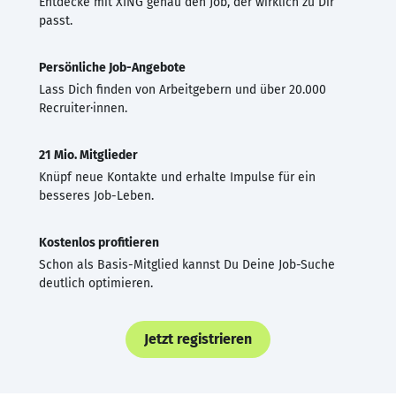
Entdecke mit XING genau den Job, der wirklich zu Dir
passt.
Persönliche Job-Angebote
Lass Dich finden von Arbeitgebern und über 20.000
Recruiter·innen.
21 Mio. Mitglieder
Knüpf neue Kontakte und erhalte Impulse für ein
besseres Job-Leben.
Kostenlos profitieren
Schon als Basis-Mitglied kannst Du Deine Job-Suche
deutlich optimieren.
Jetzt registrieren