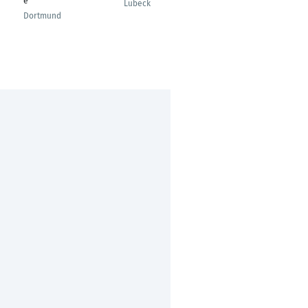
e
Lübeck
Willich
Dortmund