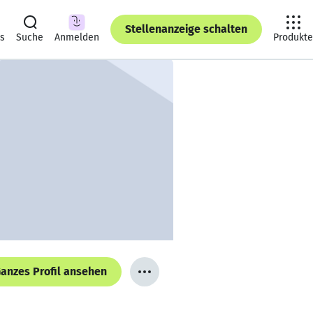
Stellenanzeige schalten
ts
Suche
Anmelden
Produkte
anzes Profil ansehen