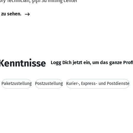
ry Technician, şişli 3d milling center
e zu sehen.
Kenntnisse
Logg Dich jetzt ein, um das ganze Prof
Paketzustellung
Postzustellung
Kurier-, Express- und Postdienste