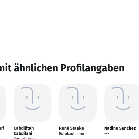
mit ähnlichen Profilangaben
erl
Cabdifitah
René Staake
Nadine Sanchez
Cabdilahi
Bürokaufmann
---