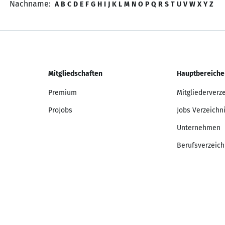
Nachname:
A
B
C
D
E
F
G
H
I
J
K
L
M
N
O
P
Q
R
S
T
U
V
W
X
Y
Z
Mitgliedschaften
Hauptbereiche
Premium
Mitgliederverz
ProJobs
Jobs Verzeichn
Unternehmen
Berufsverzeich