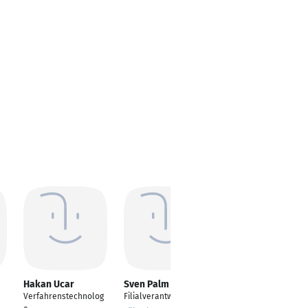
Hakan Ucar
Sven Palm
Jana Röckert
Verfahrenstechnolog
Filialverantwortlicher
Invoice Complaint