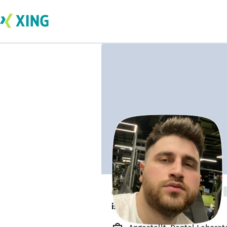
eren bugra turan
ist offen für Projekte. 🔎