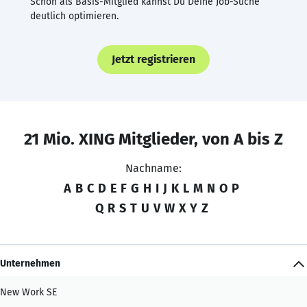
Schon als Basis-Mitglied kannst Du Deine Job-Suche
deutlich optimieren.
Jetzt registrieren
21 Mio. XING Mitglieder, von A bis Z
Nachname:
A
B
C
D
E
F
G
H
I
J
K
L
M
N
O
P
Q
R
S
T
U
V
W
X
Y
Z
Unternehmen
New Work SE