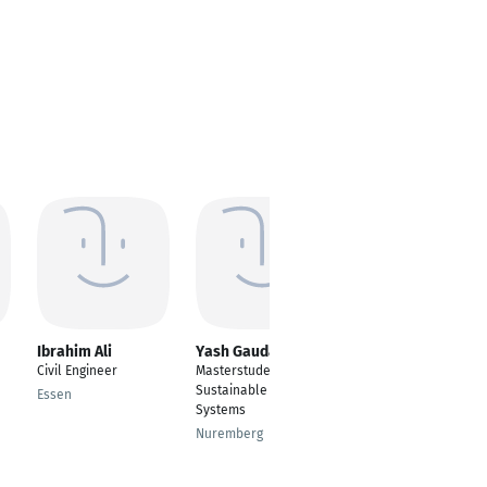
Ibrahim Ali
Yash Gaudani
SABARI NATHAN
Civil Engineer
Masterstudent
Project Manager
Sustainable Building
Essen
Trichy
Systems
Nuremberg