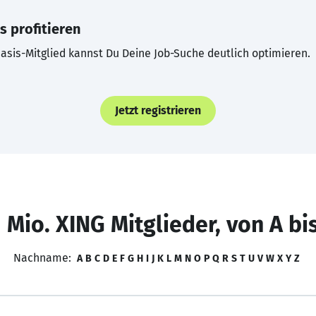
s profitieren
asis-Mitglied kannst Du Deine Job-Suche deutlich optimieren.
Jetzt registrieren
 Mio. XING Mitglieder, von A bi
Nachname:
A
B
C
D
E
F
G
H
I
J
K
L
M
N
O
P
Q
R
S
T
U
V
W
X
Y
Z