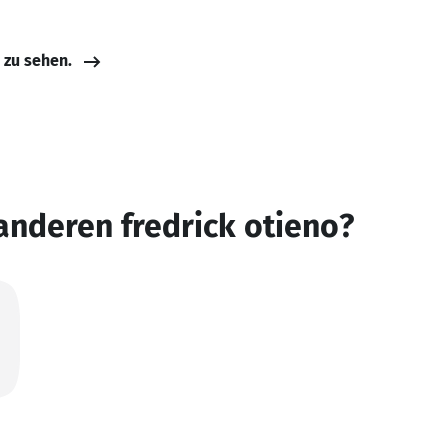
e zu sehen.
anderen fredrick otieno?