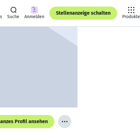
Stellenanzeige schalten
ts
Suche
Anmelden
Produkte
anzes Profil ansehen