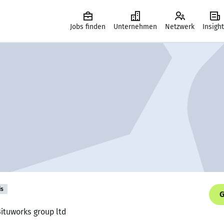
Jobs finden
Unternehmen
Netzwerk
Insigh
is
G
 Bituworks group ltd