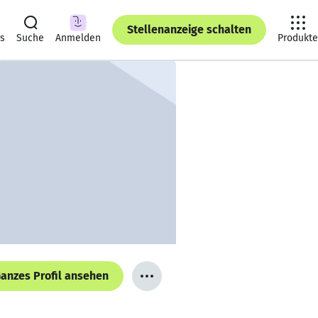
Stellenanzeige schalten
ts
Suche
Anmelden
Produkte
anzes Profil ansehen