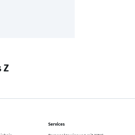
s Z
Services