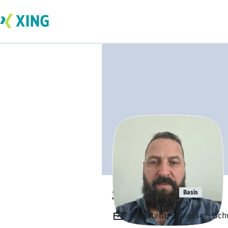
goran vug
Basis
Angestellt, Schlosser , Sc