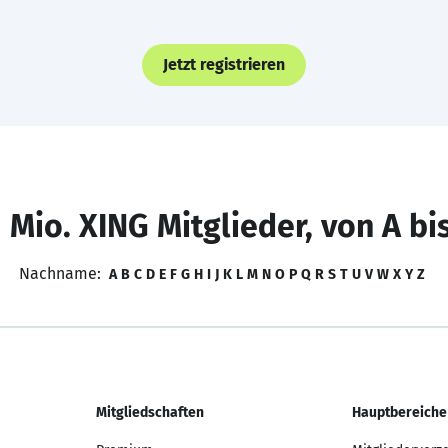
Jetzt registrieren
 Mio. XING Mitglieder, von A bi
Nachname:
A
B
C
D
E
F
G
H
I
J
K
L
M
N
O
P
Q
R
S
T
U
V
W
X
Y
Z
Mitgliedschaften
Hauptbereiche