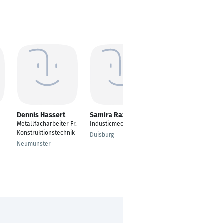
Dennis Hassert
Samira Razka
Jens Schult
Metallfacharbeiter Fr.
Industiemechanikerin
Schlosser,
Konstruktionstechnik
Schweisser
Duisburg
Neumünster
Zwenkau