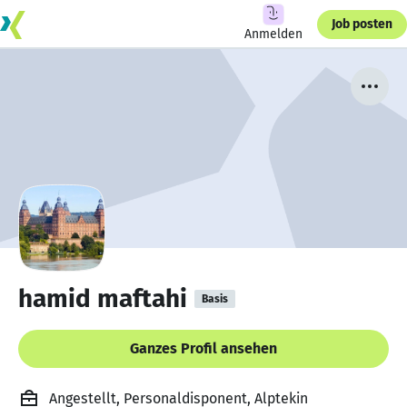
Job posten
Anmelden
hamid maftahi
Basis
Ganzes Profil ansehen
Angestellt, Personaldisponent, Alptekin