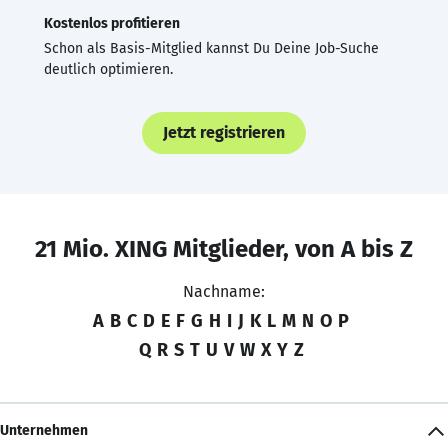
Kostenlos profitieren
Schon als Basis-Mitglied kannst Du Deine Job-Suche
deutlich optimieren.
Jetzt registrieren
21 Mio. XING Mitglieder, von A bis Z
Nachname:
A
B
C
D
E
F
G
H
I
J
K
L
M
N
O
P
Q
R
S
T
U
V
W
X
Y
Z
Unternehmen