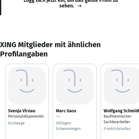
Logg Dich jetzt ein, um das ganze Profil zu
sehen.
XING Mitglieder mit ähnlichen
Profilangaben
Svenja Virnau
Marc Gass
Wolfgang Schmid
Personaldisponentin
---
Kaufmännischer
Sachbearbeiter
Eschwege
Villingen-
Schwenningen
Friedrichshafen