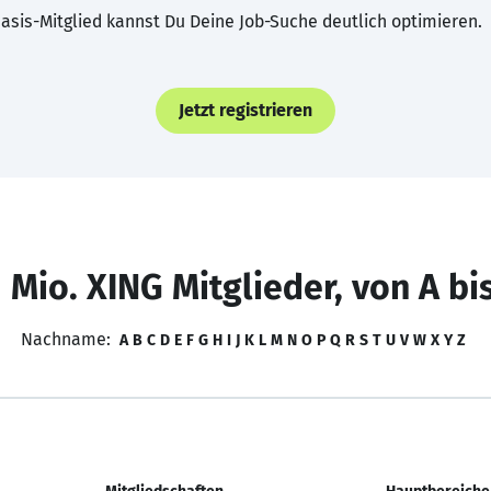
asis-Mitglied kannst Du Deine Job-Suche deutlich optimieren.
Jetzt registrieren
 Mio. XING Mitglieder, von A bi
Nachname:
A
B
C
D
E
F
G
H
I
J
K
L
M
N
O
P
Q
R
S
T
U
V
W
X
Y
Z