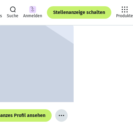
Stellenanzeige schalten
ts
Suche
Anmelden
Produkte
anzes Profil ansehen