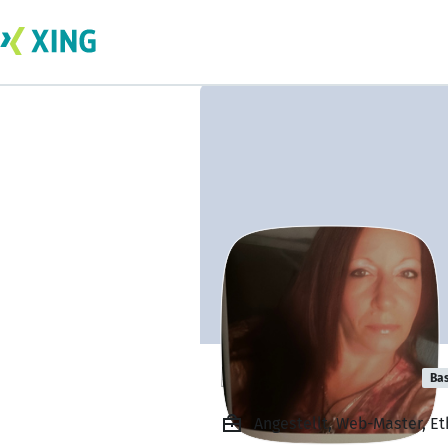
heather powell
Bas
Angestellt, Web-Master, E