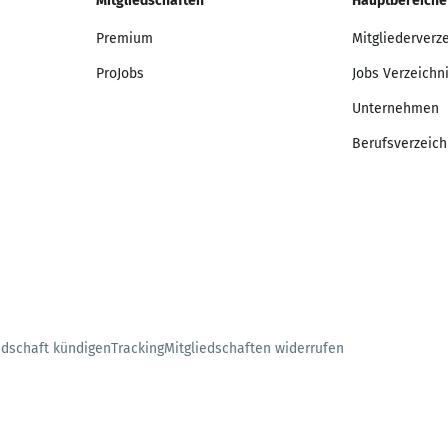
Mitgliedschaften
Hauptbereiche
Premium
Mitgliederverz
ProJobs
Jobs Verzeichn
Unternehmen
Berufsverzeich
edschaft kündigen
Tracking
Mitgliedschaften widerrufen