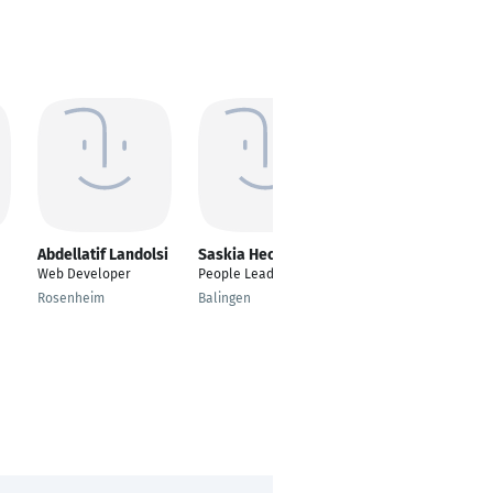
Abdellatif Landolsi
Saskia Heckele
Syed Muneeb Arif
Web Developer
People Lead
Masters in
Informatics
Rosenheim
Balingen
Munich