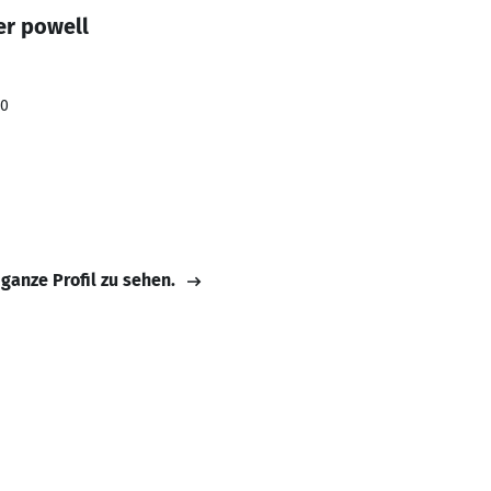
er powell
20
 ganze Profil zu sehen.