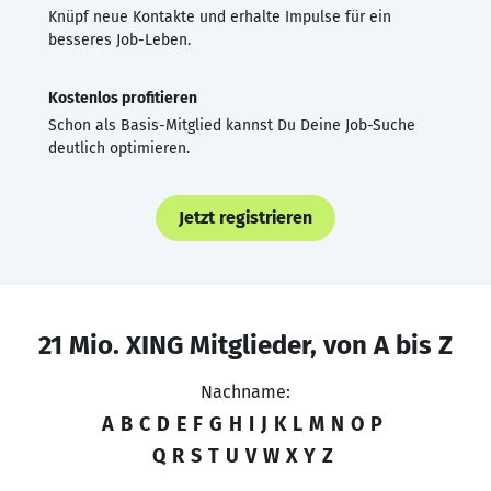
Knüpf neue Kontakte und erhalte Impulse für ein
besseres Job-Leben.
Kostenlos profitieren
Schon als Basis-Mitglied kannst Du Deine Job-Suche
deutlich optimieren.
Jetzt registrieren
21 Mio. XING Mitglieder, von A bis Z
Nachname:
A
B
C
D
E
F
G
H
I
J
K
L
M
N
O
P
Q
R
S
T
U
V
W
X
Y
Z