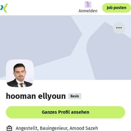
Job posten
Anmelden
hooman ellyoun
Basis
Ganzes Profil ansehen
Angestellt, Bauingenieur, Amood Sazeh