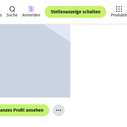
Stellenanzeige schalten
ts
Suche
Anmelden
Produkte
anzes Profil ansehen