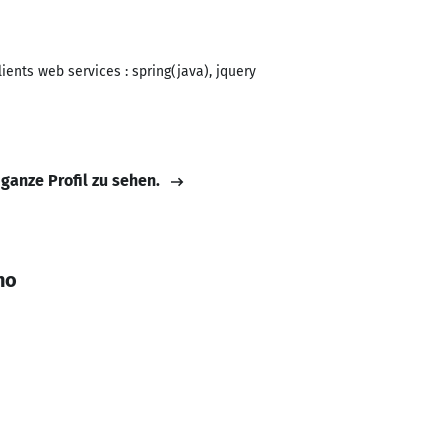
ents web services : spring(java), jquery
 ganze Profil zu sehen.
ho