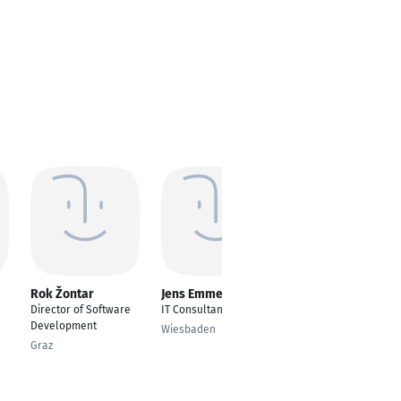
Rok Žontar
Jens Emmerich
jaydipsinh gohil
Director of Software
IT Consultant
Team Leader
Development
Software
Wiesbaden
Development
Graz
Ahmedabad