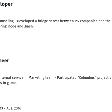
eloper
ounseling - Developed a bridge server between PG companies and the s
pring, node and .bash.
neer
ternal service in Marketing team - Participated “Columbus” project. :
rs in game.
13 - Aug. 2016