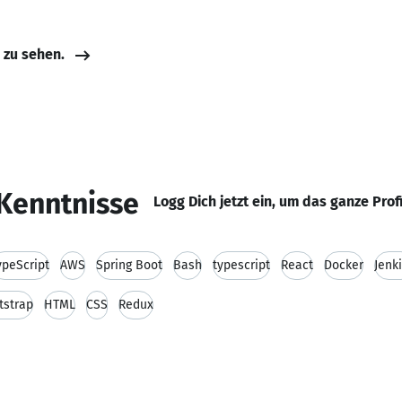
e zu sehen.
Kenntnisse
Logg Dich jetzt ein, um das ganze Prof
ypeScript
AWS
Spring Boot
Bash
typescript
React
Docker
Jenk
tstrap
HTML
CSS
Redux