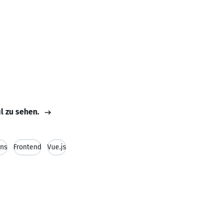
il zu sehen.
ins
Frontend
Vue.js