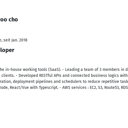
woo cho
 seit Jan. 2018
eloper
he in-house working tools (SaaS). - Leading a team of 3 members in 
0 clients. - Developed RESTful APIs and connected business logics wit
tion, deployment pipelines and schedulers to reduce repetitive tasks
 Node, React/Vue with Typescript. - AWS services : EC2, S3, Route53, RDS,