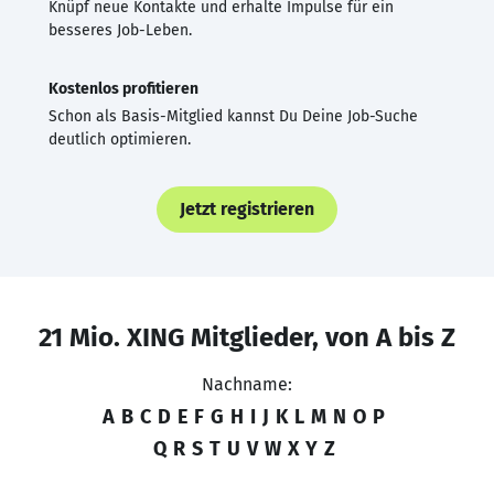
Knüpf neue Kontakte und erhalte Impulse für ein
besseres Job-Leben.
Kostenlos profitieren
Schon als Basis-Mitglied kannst Du Deine Job-Suche
deutlich optimieren.
Jetzt registrieren
21 Mio. XING Mitglieder, von A bis Z
Nachname:
A
B
C
D
E
F
G
H
I
J
K
L
M
N
O
P
Q
R
S
T
U
V
W
X
Y
Z