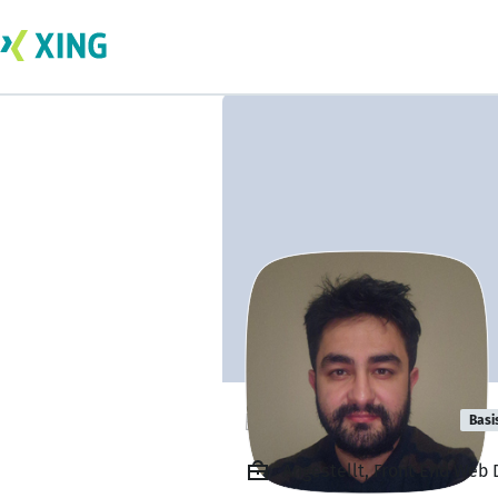
ibrahim seckin
Basi
Angestellt, Front End Web