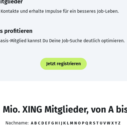
itglieder
Kontakte und erhalte Impulse für ein besseres Job-Leben.
s profitieren
asis-Mitglied kannst Du Deine Job-Suche deutlich optimieren.
Jetzt registrieren
 Mio. XING Mitglieder, von A bi
Nachname:
A
B
C
D
E
F
G
H
I
J
K
L
M
N
O
P
Q
R
S
T
U
V
W
X
Y
Z