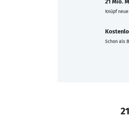
21 Mio. M
Knüpf neue 
Kostenlo
Schon als B
21