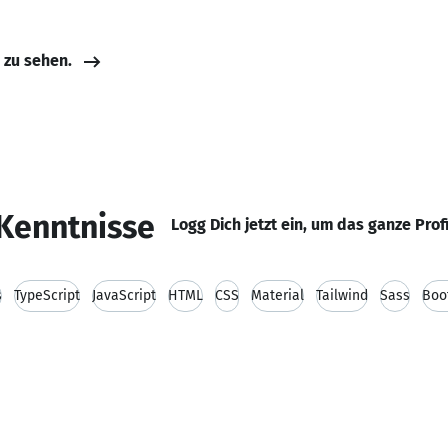
e zu sehen.
Kenntnisse
Logg Dich jetzt ein, um das ganze Prof
s
TypeScript
JavaScript
HTML
CSS
Material
Tailwind
Sass
Boo