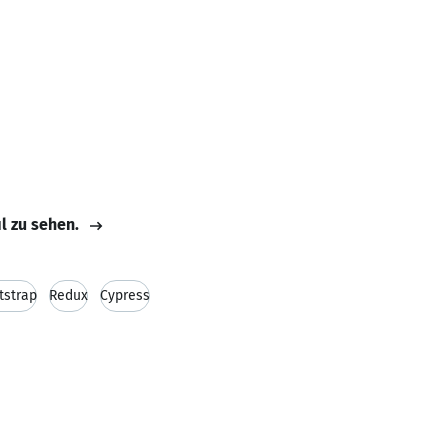
il zu sehen.
tstrap
Redux
Cypress