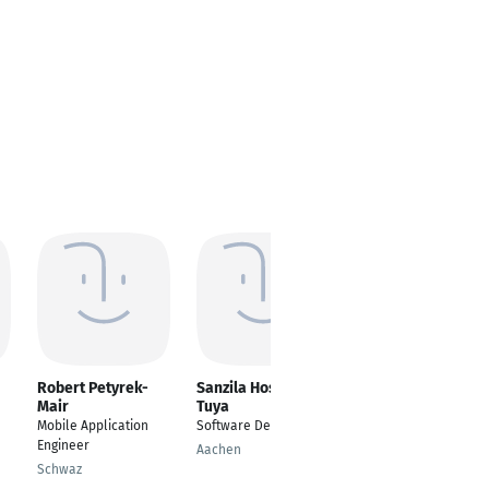
Robert Petyrek-
Sanzila Hossain
Moe BOUNOUA
Mair
Tuya
Web Development
Mobile Application
Software Developer
Specialist
Engineer
Aachen
Berlin
Schwaz