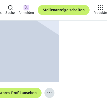
Stellenanzeige schalten
ts
Suche
Anmelden
Produkte
anzes Profil ansehen