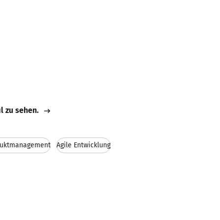
il zu sehen.
duktmanagement
Agile Entwicklung