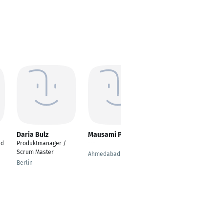
Daria Bulz
Mausami Parmar
Jennifer van Veen
ad
Produktmanager /
---
Product Owner
Scrum Master
Ahmedabad
Bonn
Berlin