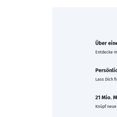
Über eine
Entdecke mi
Persönli
Lass Dich f
21 Mio. M
Knüpf neue 