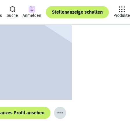
Stellenanzeige schalten
ts
Suche
Anmelden
Produkte
anzes Profil ansehen