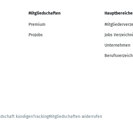
Mitgliedschaften
Hauptbereiche
Premium
Mitgliederverz
ProJobs
Jobs Verzeichn
Unternehmen
Berufsverzeich
edschaft kündigen
Tracking
Mitgliedschaften widerrufen