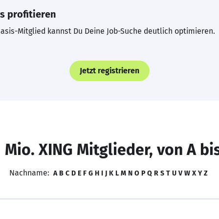
s profitieren
asis-Mitglied kannst Du Deine Job-Suche deutlich optimieren.
Jetzt registrieren
 Mio. XING Mitglieder, von A bi
Nachname:
A
B
C
D
E
F
G
H
I
J
K
L
M
N
O
P
Q
R
S
T
U
V
W
X
Y
Z