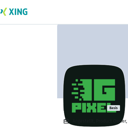
igpixel web
Basis
Angestellt, Product Owner,