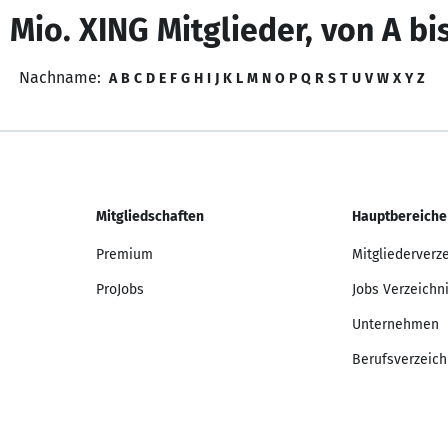
 Mio. XING Mitglieder, von A bi
Nachname:
A
B
C
D
E
F
G
H
I
J
K
L
M
N
O
P
Q
R
S
T
U
V
W
X
Y
Z
Mitgliedschaften
Hauptbereiche
Premium
Mitgliederverz
ProJobs
Jobs Verzeichn
Unternehmen
Berufsverzeich