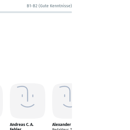
B1-B2 (Gute Kenntnisse)
Andreas C. A.
Alexander Krupp
Milka Vidovic
Fehler
Redakteur, Texter und
Redakteurin