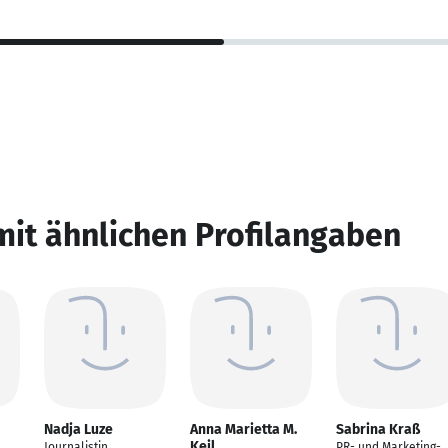
mit ähnlichen Profilangaben
Nadja Luze
Anna Marietta M.
Sabrina Kraß
Keil
Journalistin
PR- und Marketing-