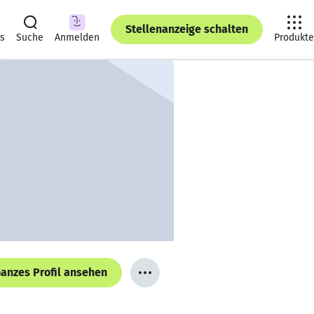
Stellenanzeige schalten
ts
Suche
Anmelden
Produkte
anzes Profil ansehen