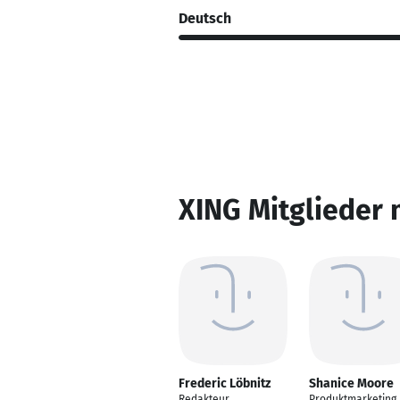
Deutsch
XING Mitglieder 
Frederic Löbnitz
Shanice Moore
Redakteur
Produktmarketing