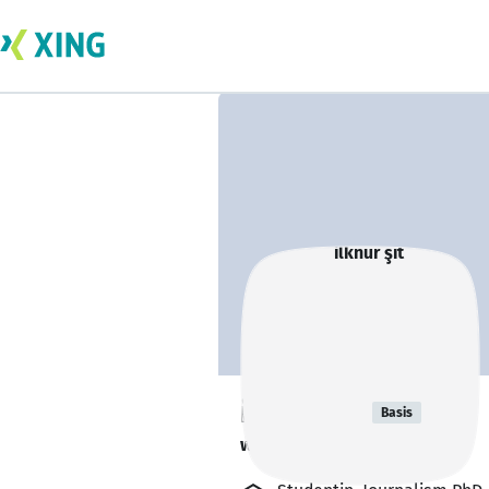
ilknur şit
Basis
writes the final thesis.