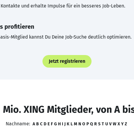
Kontakte und erhalte Impulse für ein besseres Job-Leben.
s profitieren
asis-Mitglied kannst Du Deine Job-Suche deutlich optimieren.
Jetzt registrieren
 Mio. XING Mitglieder, von A bi
Nachname:
A
B
C
D
E
F
G
H
I
J
K
L
M
N
O
P
Q
R
S
T
U
V
W
X
Y
Z