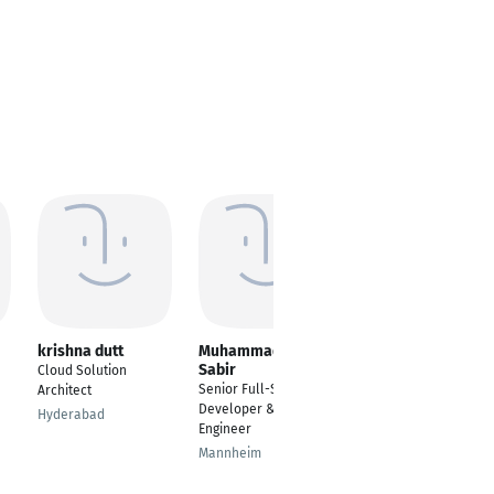
krishna dutt
Muhammad Umair
Zia Ur Rehman
Sabir
Cloud Solution
Senior DevOps
Senior Full-Stack
Architect
Engineer
Developer & Devops
Hyderabad
Berlin
Engineer
Mannheim