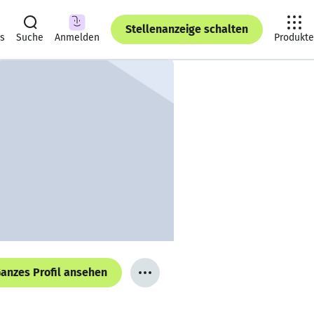
Stellenanzeige schalten
ts
Suche
Anmelden
Produkte
anzes Profil ansehen