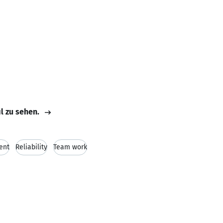
il zu sehen.
ent
Reliability
Team work