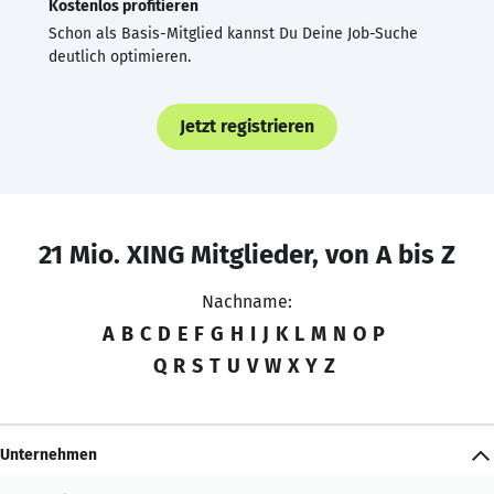
Kostenlos profitieren
Schon als Basis-Mitglied kannst Du Deine Job-Suche
deutlich optimieren.
Jetzt registrieren
21 Mio. XING Mitglieder, von A bis Z
Nachname:
A
B
C
D
E
F
G
H
I
J
K
L
M
N
O
P
Q
R
S
T
U
V
W
X
Y
Z
Unternehmen