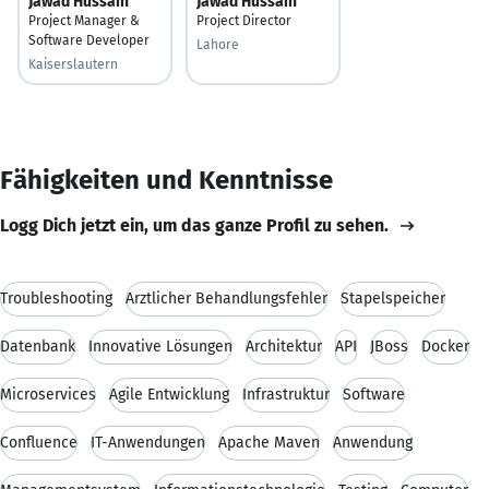
Jawad Hussain
Jawad Hussain
Project Manager &
Project Director
Software Developer
Lahore
Kaiserslautern
Fähigkeiten und Kenntnisse
Logg Dich jetzt ein, um das ganze Profil zu sehen.
Troubleshooting
Ärztlicher Behandlungsfehler
Stapelspeicher
Datenbank
Innovative Lösungen
Architektur
API
JBoss
Docker
Microservices
Agile Entwicklung
Infrastruktur
Software
Confluence
IT-Anwendungen
Apache Maven
Anwendung