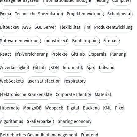
Managementsystem
Informationstechnologie
Testing
Computer
Figma
Technische Spezifikation
Projektentwicklung
Schadensfall
Bitbucket
AWS
SQL Server
Flexibilität
Jira
Produktentwicklung
Softwareentwicklung
Industrie 4.0
Bootstrapping
Firebase
React
Kfz-Versicherung
Projekte
GitHub
Ersparnis
Planung
Zuverlässigkeit
GitLab
JSON
Informatik
Ajax
Tailwind
WebSockets
user satisfaction
respiratory
Elektronische Krankenakte
Corporate Identity
Material
Hibernate
MongoDB
Webpack
Digital
Backend
XML
Pixel
Algorithmus
Skalierbarkeit
Sharing economy
Betriebliches Gesundheitsmanagement
Frontend