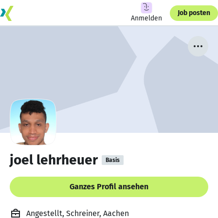
Job posten
Anmelden
joel lehrheuer
Basis
Ganzes Profil ansehen
Angestellt, Schreiner, Aachen