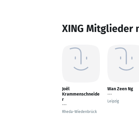
XING Mitglieder 
Joël
Wan Zeen Ng
Krammenschneide
---
r
Leipzig
---
Rheda-Wiedenbrück