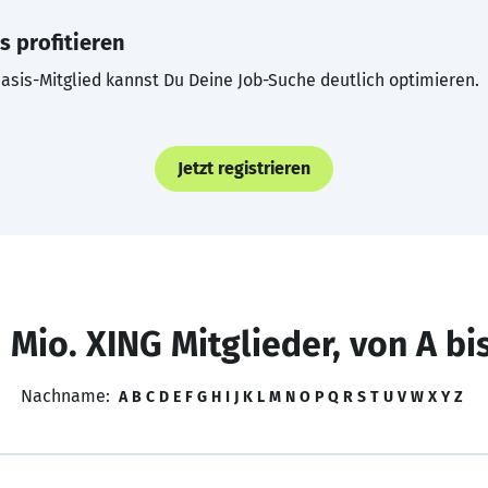
s profitieren
asis-Mitglied kannst Du Deine Job-Suche deutlich optimieren.
Jetzt registrieren
 Mio. XING Mitglieder, von A bi
Nachname:
A
B
C
D
E
F
G
H
I
J
K
L
M
N
O
P
Q
R
S
T
U
V
W
X
Y
Z