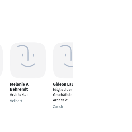
Melanie A.
Gideon Laukhuf
Dietmar Lorenz
Behrendt
Mitglied der
Architekt
Architektur
Geschäftsleitung;
Karlsruhe
Architekt
Velbert
Zürich