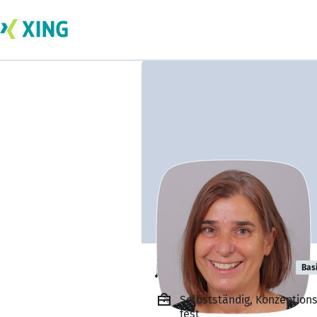
jutta Lieberum
Bas
Selbstständig, Konzeption
fest