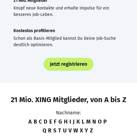
21 Mio. Mitglieder
Knüpf neue Kontakte und erhalte Impulse für ein
besseres Job-Leben.
Kostenlos profitieren
Schon als Basis-Mitglied kannst Du Deine Job-Suche
deutlich optimieren.
Jetzt registrieren
21 Mio. XING Mitglieder, von A bis Z
Nachname:
A
B
C
D
E
F
G
H
I
J
K
L
M
N
O
P
Q
R
S
T
U
V
W
X
Y
Z