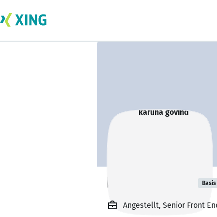
karuna govind
Basis
Angestellt, Senior Front E