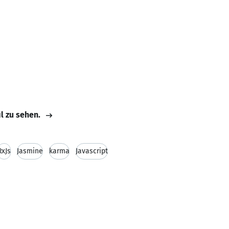
il zu sehen.
RxJs
Jasmine
karma
Javascript