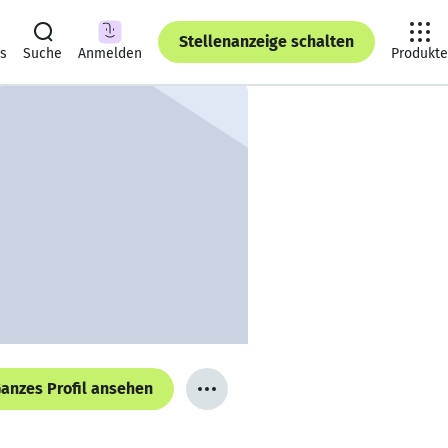
Stellenanzeige schalten
ts
Suche
Anmelden
Produkte
anzes Profil ansehen