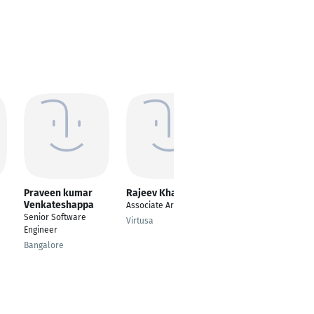
Praveen kumar
Rajeev Khangar
Ranvijay Pratap
Venkateshappa
Singh
Associate Architect
Senior Software
Solution Architect
Virtusa
Engineer
Delhi
Bangalore