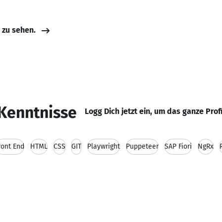
e zu sehen.
Kenntnisse
Logg Dich jetzt ein, um das ganze Prof
ront End
HTML
CSS
GIT
Playwright
Puppeteer
SAP Fiori
NgRx