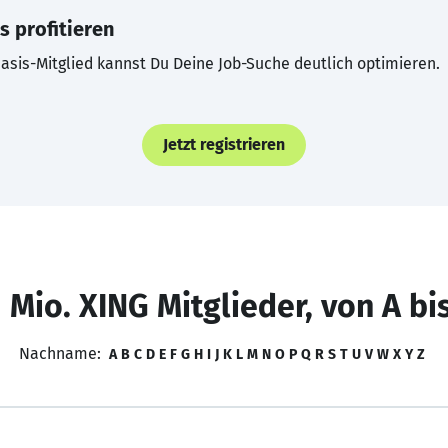
s profitieren
asis-Mitglied kannst Du Deine Job-Suche deutlich optimieren.
Jetzt registrieren
 Mio. XING Mitglieder, von A bi
Nachname:
A
B
C
D
E
F
G
H
I
J
K
L
M
N
O
P
Q
R
S
T
U
V
W
X
Y
Z