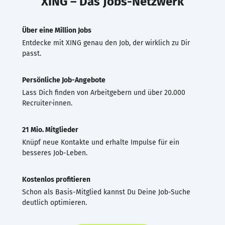
XING – Das Jobs-Netzwerk
Über eine Million Jobs
Entdecke mit XING genau den Job, der wirklich zu Dir
passt.
Persönliche Job-Angebote
Lass Dich finden von Arbeitgebern und über 20.000
Recruiter·innen.
21 Mio. Mitglieder
Knüpf neue Kontakte und erhalte Impulse für ein
besseres Job-Leben.
Kostenlos profitieren
Schon als Basis-Mitglied kannst Du Deine Job-Suche
deutlich optimieren.