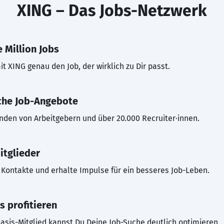
XING – Das Jobs-Netzwerk
 Million Jobs
t XING genau den Job, der wirklich zu Dir passt.
che Job-Angebote
inden von Arbeitgebern und über 20.000 Recruiter·innen.
itglieder
Kontakte und erhalte Impulse für ein besseres Job-Leben.
s profitieren
asis-Mitglied kannst Du Deine Job-Suche deutlich optimieren.