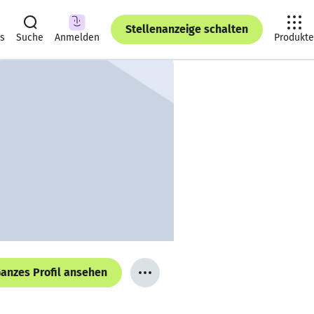
Stellenanzeige schalten
ts
Suche
Anmelden
Produkte
anzes Profil ansehen