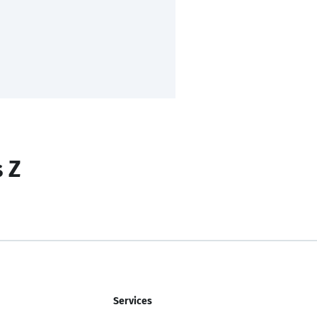
s Z
Services