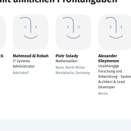
ck
Mahmoud Al Robah
Piotr Sniady
Alexander
Kleymenov
IT Systems
Mathematiker
Unabhängige
Administrator
Bonn, North Rhine-
Forschung und
Adelsdorf
Westphalia, Germany
Entwicklung - Syste
Architect & Lead
Developer
Berlin