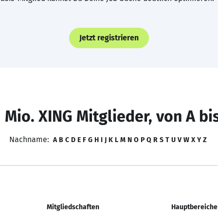
Jetzt registrieren
 Mio. XING Mitglieder, von A bi
Nachname:
A
B
C
D
E
F
G
H
I
J
K
L
M
N
O
P
Q
R
S
T
U
V
W
X
Y
Z
Mitgliedschaften
Hauptbereiche