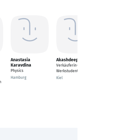
Anastasia
Akashdeep Kaur
Kailash Selvan
Karavdina
Verkäuferin-
---
Physics
Werkstudentin
Frankfurt am Main
Hamburg
Kiel
m