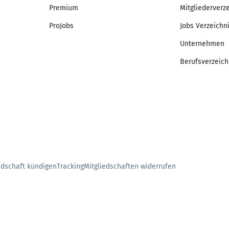
Premium
Mitgliederverz
ProJobs
Jobs Verzeichn
Unternehmen
Berufsverzeich
edschaft kündigen
Tracking
Mitgliedschaften widerrufen