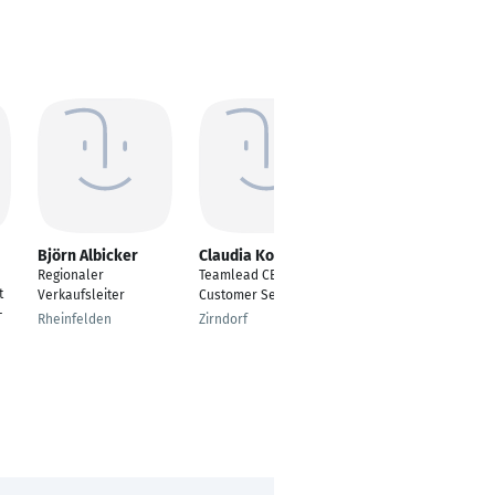
Björn Albicker
Claudia Kolb
Katja Tiaden
Regionaler
Teamlead CE B2B
Control Operator
t
Verkaufsleiter
Customer Service
Hamburg
–
Rheinfelden
Zirndorf