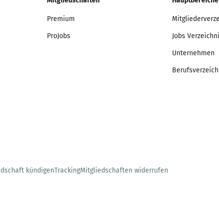
Mitgliedschaften
Hauptbereiche
Premium
Mitgliederverz
ProJobs
Jobs Verzeichn
Unternehmen
Berufsverzeich
edschaft kündigen
Tracking
Mitgliedschaften widerrufen