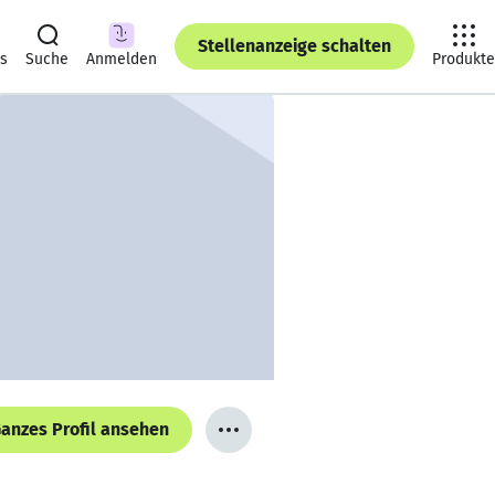
Stellenanzeige schalten
ts
Suche
Anmelden
Produkte
anzes Profil ansehen