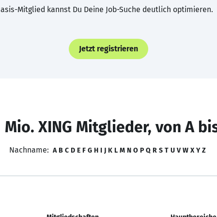
asis-Mitglied kannst Du Deine Job-Suche deutlich optimieren.
Jetzt registrieren
 Mio. XING Mitglieder, von A bi
Nachname:
A
B
C
D
E
F
G
H
I
J
K
L
M
N
O
P
Q
R
S
T
U
V
W
X
Y
Z