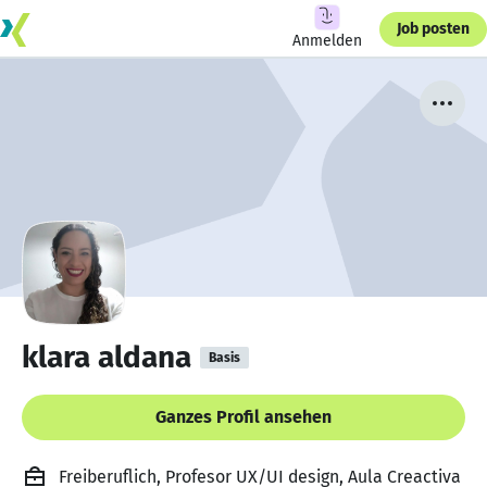
Job posten
Anmelden
klara aldana
Basis
Ganzes Profil ansehen
Freiberuflich, Profesor UX/UI design, Aula Creactiva