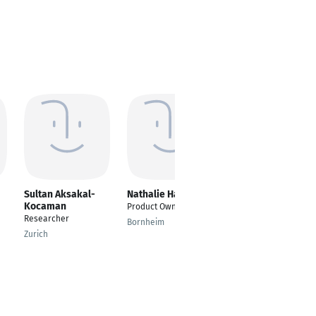
Sultan Aksakal-
Nathalie Haesler
Esmaeil Norouzi
Kocaman
Product Owner
Geomatics Engineer
Researcher
Bornheim
Tehran
Zurich