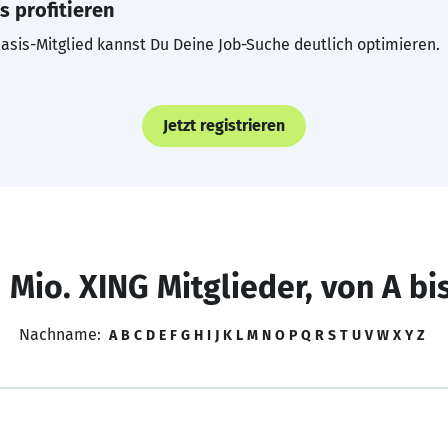
s profitieren
asis-Mitglied kannst Du Deine Job-Suche deutlich optimieren.
Jetzt registrieren
 Mio. XING Mitglieder, von A bi
Nachname:
A
B
C
D
E
F
G
H
I
J
K
L
M
N
O
P
Q
R
S
T
U
V
W
X
Y
Z