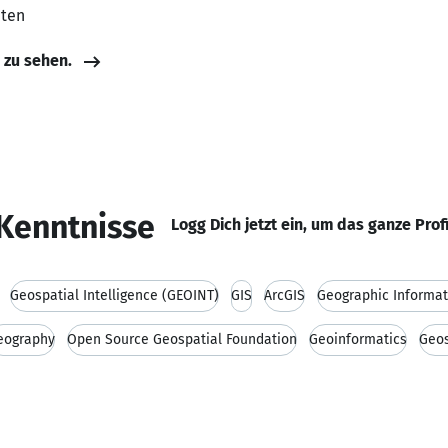
aten
e zu sehen.
Kenntnisse
Logg Dich jetzt ein, um das ganze Prof
Geospatial Intelligence (GEOINT)
GIS
ArcGIS
Geographic Informat
eography
Open Source Geospatial Foundation
Geoinformatics
Geos