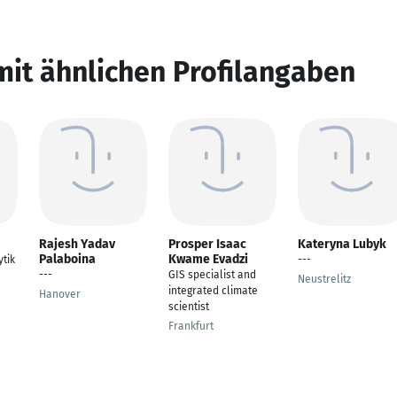
mit ähnlichen Profilangaben
Rajesh Yadav
Prosper Isaac
Kateryna Lubyk
Palaboina
Kwame Evadzi
tik
---
---
GIS specialist and
Neustrelitz
integrated climate
Hanover
scientist
Frankfurt