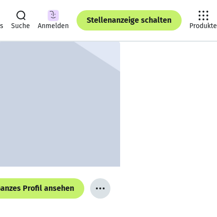
Stellenanzeige schalten
ts
Suche
Anmelden
Produkte
anzes Profil ansehen