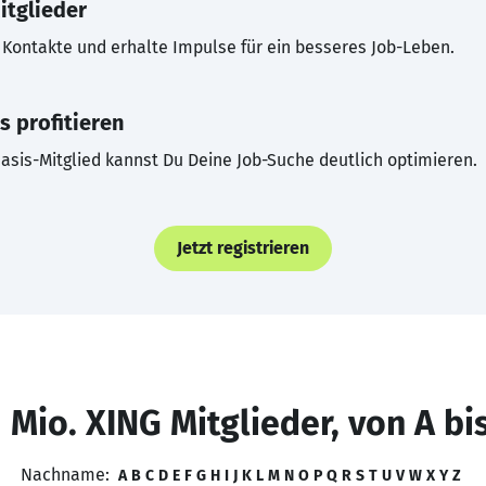
itglieder
Kontakte und erhalte Impulse für ein besseres Job-Leben.
s profitieren
asis-Mitglied kannst Du Deine Job-Suche deutlich optimieren.
Jetzt registrieren
 Mio. XING Mitglieder, von A bi
Nachname:
A
B
C
D
E
F
G
H
I
J
K
L
M
N
O
P
Q
R
S
T
U
V
W
X
Y
Z