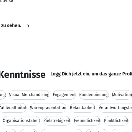
 Lovisa
e zu sehen.
Kenntnisse
Logg Dich jetzt ein, um das ganze Prof
ung
Visual Merchandising
Engagement
Kundenbindung
Motivation
Zahlenaffinität
Warenpräsentation
Belastbarkeit
Verantwortungsb
Organisationstalent
Zielstrebigkeit
Freundlichkeit
Pünktlichkeit