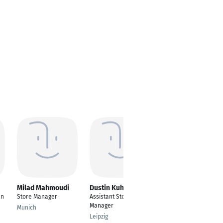
Milad Mahmoudi
Dustin Kuhn
Daniel Fijacko
an
Store Manager
Assistant Store
Sales Assistant
Manager
Munich
Frankfurt am Main
Leipzig