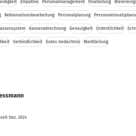
ändigkeit
Empathie
Personalmanagement
Filialleitung
Wareneing
g
Reklamationsbearbeitung
Personalplanung
Personaleinsatzplan
assensystem
Kassenabrechnung
Genauigkeit
Ordentlichkeit
Schn
hkeit
Verbindlichkeit
Gutes Gedächtnis
Marktleitung
iessmann
seit Dez. 2024