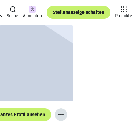
Stellenanzeige schalten
ts
Suche
Anmelden
Produkte
anzes Profil ansehen