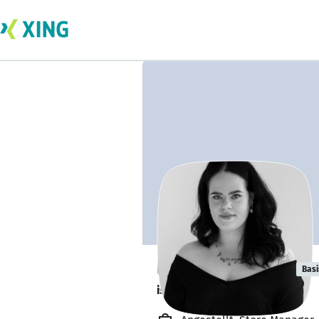
lea wiessmann
Basi
ist offen für Projekte. 🔎