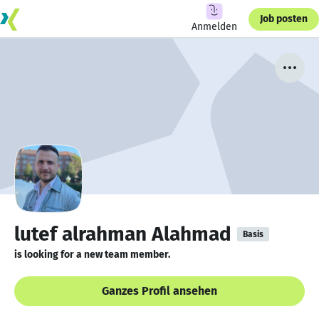
Job posten
Anmelden
lutef alrahman Alahmad
Basis
is looking for a new team member.
Ganzes Profil ansehen