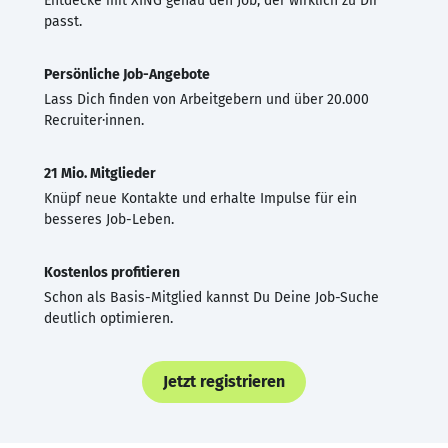
Entdecke mit XING genau den Job, der wirklich zu Dir
passt.
Persönliche Job-Angebote
Lass Dich finden von Arbeitgebern und über 20.000
Recruiter·innen.
21 Mio. Mitglieder
Knüpf neue Kontakte und erhalte Impulse für ein
besseres Job-Leben.
Kostenlos profitieren
Schon als Basis-Mitglied kannst Du Deine Job-Suche
deutlich optimieren.
Jetzt registrieren