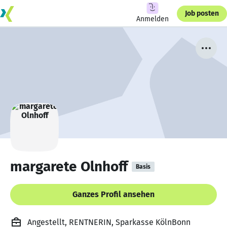
Job posten
Anmelden
margarete Olnhoff
Basis
Ganzes Profil ansehen
Angestellt, RENTNERIN, Sparkasse KölnBonn