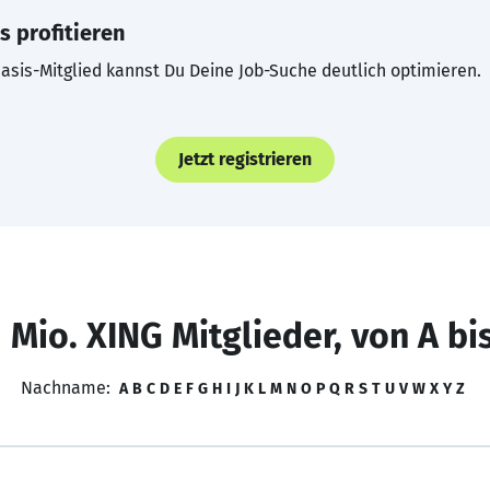
s profitieren
asis-Mitglied kannst Du Deine Job-Suche deutlich optimieren.
Jetzt registrieren
 Mio. XING Mitglieder, von A bi
Nachname:
A
B
C
D
E
F
G
H
I
J
K
L
M
N
O
P
Q
R
S
T
U
V
W
X
Y
Z