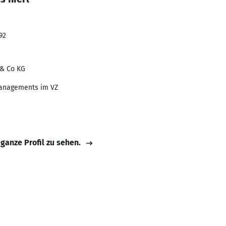
92
& Co KG
managements im VZ
 ganze Profil zu sehen.