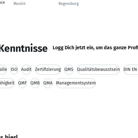
nce
Munich
Regensburg
Kenntnisse
Logg Dich jetzt ein, um das ganze Prof
olle
ISO
Audit
Zertifizierung
QMS
Qualitätsbewusstsein
DIN EN 
higkeit
QMF
QMB
QMA
Managementsystem
s hierl