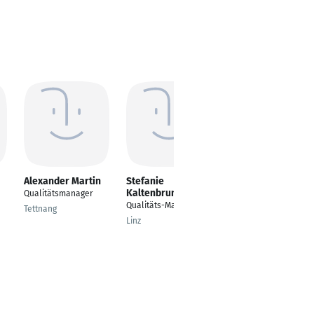
Alexander Martin
Stefanie
Frank Schmidt
Kaltenbrunner
Qualitätsmanager
Qualitätsmanager
Qualitäts-Managerin
Tettnang
Burgwedel
Linz