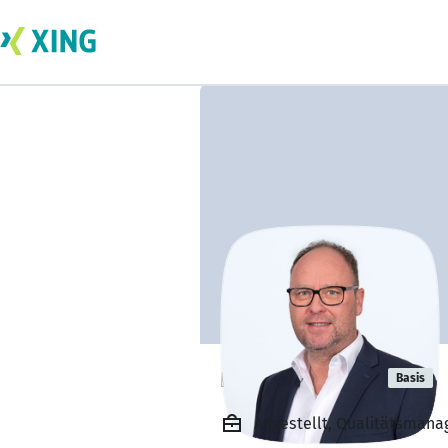
markus hierl
Basis
Angestellt, Qualitätsman