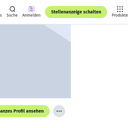
Stellenanzeige schalten
ts
Suche
Anmelden
Produkte
anzes Profil ansehen