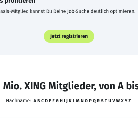
s profitieren
asis-Mitglied kannst Du Deine Job-Suche deutlich optimieren.
Jetzt registrieren
 Mio. XING Mitglieder, von A bi
Nachname:
A
B
C
D
E
F
G
H
I
J
K
L
M
N
O
P
Q
R
S
T
U
V
W
X
Y
Z