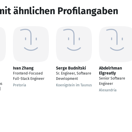
mit ähnlichen Profilangaben
Ivan Zhang
Serge Budnitski
Abdelrhman
Elgreatly
Frontend-Focused
Sr. Engineer, Software
Senior Software
Full-Stack Engineer
Development
ms
Engineer
Pretoria
Koenigstein im Taunus
|
Alexandria