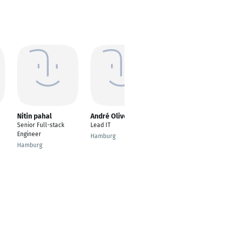
Nitin pahal
André Oliveira
Max Bachhuber
Senior Full-stack
Lead IT
Expert Digital
Engineer
Development
Hamburg
Hamburg
München