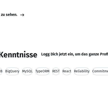
e zu sehen.
Kenntnisse
Logg Dich jetzt ein, um das ganze Prof
DB
BigQuery
MySQL
TypeORM
REST
React
Reliability
Commitm