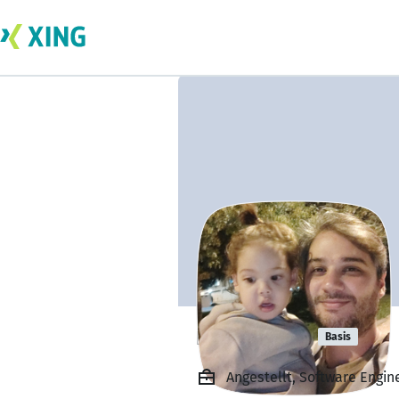
mert akay
Basis
Angestellt, Software Engine