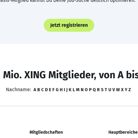
asis-Mitglied kannst Du Deine Job-Suche deutlich optimieren.
Jetzt registrieren
 Mio. XING Mitglieder, von A bi
Nachname:
A
B
C
D
E
F
G
H
I
J
K
L
M
N
O
P
Q
R
S
T
U
V
W
X
Y
Z
Mitgliedschaften
Hauptbereiche