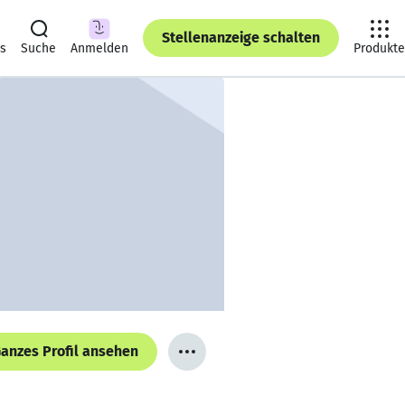
Stellenanzeige schalten
ts
Suche
Anmelden
Produkte
anzes Profil ansehen