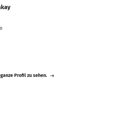
akay
20
 ganze Profil zu sehen.