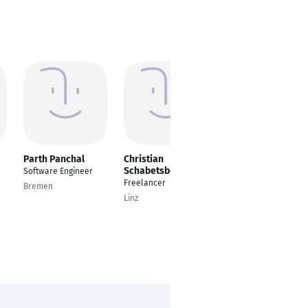
Parth Panchal
Christian
Michael
Schabetsberger
Tsukerman
Software Engineer
Freelancer
Expert Software
Bremen
Engineer
Linz
Berlin