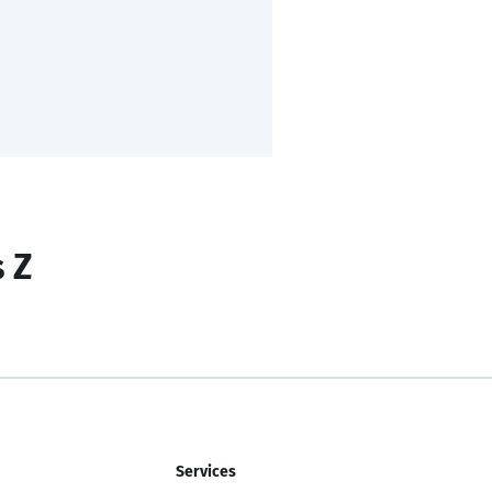
s Z
Services