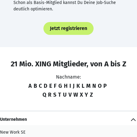
Schon als Basis-Mitglied kannst Du Deine Job-Suche
deutlich optimieren.
Jetzt registrieren
21 Mio. XING Mitglieder, von A bis Z
Nachname:
A
B
C
D
E
F
G
H
I
J
K
L
M
N
O
P
Q
R
S
T
U
V
W
X
Y
Z
Unternehmen
New Work SE