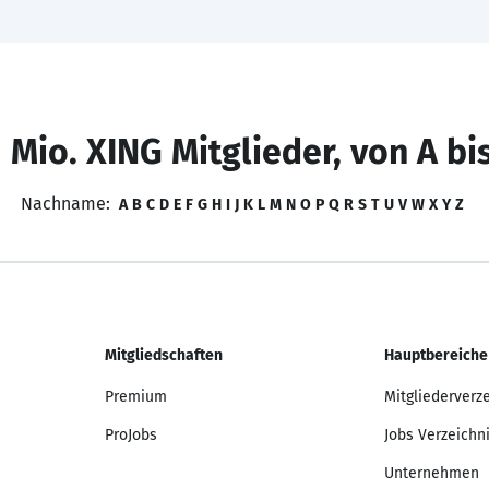
 Mio. XING Mitglieder, von A bi
Nachname:
A
B
C
D
E
F
G
H
I
J
K
L
M
N
O
P
Q
R
S
T
U
V
W
X
Y
Z
Mitgliedschaften
Hauptbereiche
Premium
Mitgliederverz
ProJobs
Jobs Verzeichn
Unternehmen