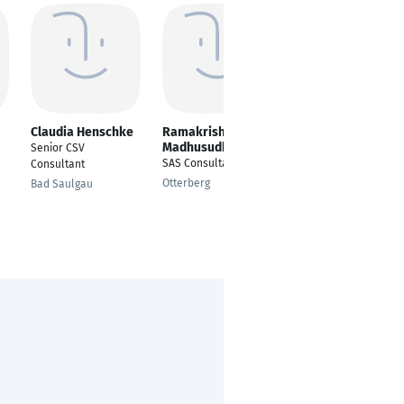
Claudia Henschke
Ramakrishna
Aliia Abliazova
Madhusudhan
Senior CSV
Development
SAS Consultant
Consultant
Engineer
Otterberg
Bad Saulgau
Berlin