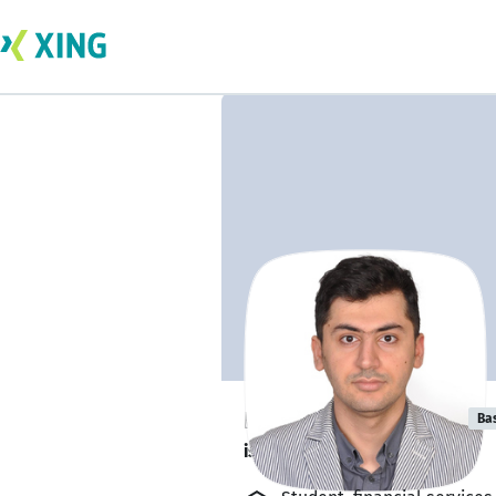
milad mottaghi
Ba
is writing exams.