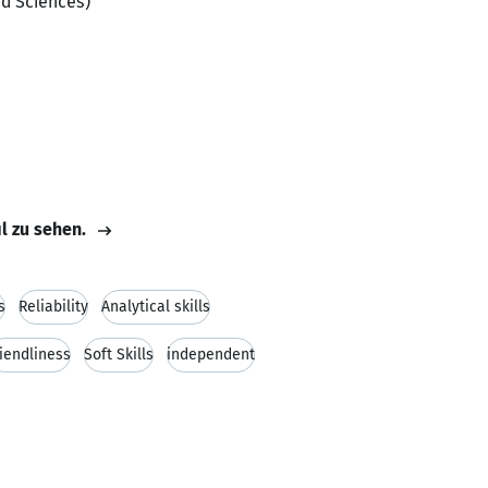
ed Sciences)
il zu sehen.
s
Reliability
Analytical skills
riendliness
Soft Skills
independent