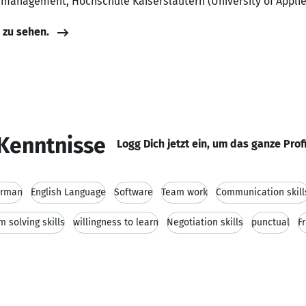
s management, Hochschule Kaiserslautern (University of Appli
e zu sehen.
Kenntnisse
Logg Dich jetzt ein, um das ganze Prof
rman
English Language
Software
Team work
Communication skill
m solving skills
willingness to learn
Negotiation skills
punctual
F