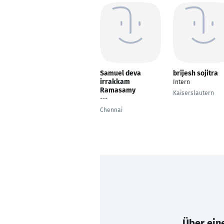
Samuel deva
brijesh sojitra
irrakkam
Intern
Ramasamy
Kaiserslautern
---
Chennai
Über eine