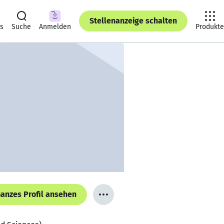
Stellenanzeige schalten
ts
Suche
Anmelden
Produkte
anzes Profil ansehen