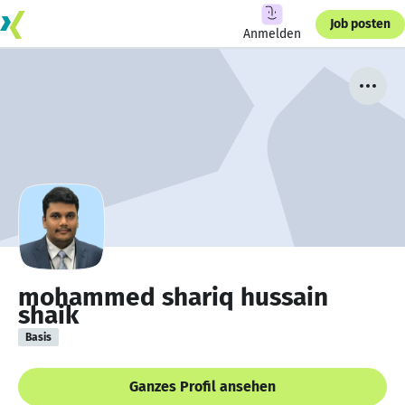
Job posten
Anmelden
mohammed shariq hussain
shaik
Basis
Ganzes Profil ansehen