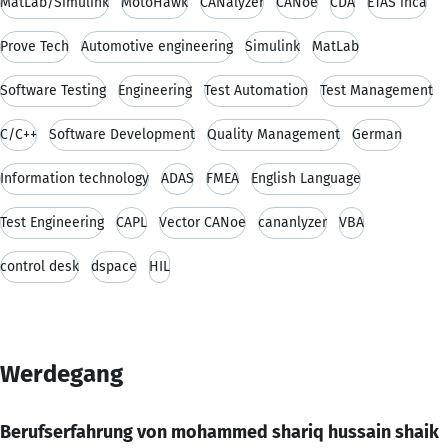
MatLab/Simulink
MotoHawk
CANalyzer
CANoe
CDA
ETAS inca
Prove Tech
Automotive engineering
Simulink
MatLab
Software Testing
Engineering
Test Automation
Test Management
C/C++
Software Development
Quality Management
German
Information technology
ADAS
FMEA
English Language
Test Engineering
CAPL
Vector CANoe
cananlyzer
VBA
control desk
dspace
HIL
Werdegang
Berufserfahrung von mohammed shariq hussain shaik