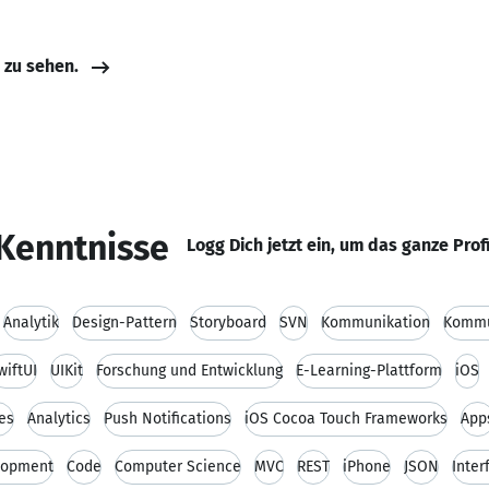
e zu sehen.
Kenntnisse
Logg Dich jetzt ein, um das ganze Prof
Analytik
Design-Pattern
Storyboard
SVN
Kommunikation
Kommu
wiftUI
UIKit
Forschung und Entwicklung
E-Learning-Plattform
iOS
es
Analytics
Push Notifications
iOS Cocoa Touch Frameworks
App
lopment
Code
Computer Science
MVC
REST
iPhone
JSON
Inter