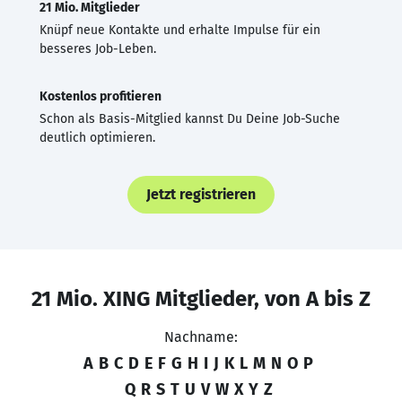
21 Mio. Mitglieder
Knüpf neue Kontakte und erhalte Impulse für ein
besseres Job-Leben.
Kostenlos profitieren
Schon als Basis-Mitglied kannst Du Deine Job-Suche
deutlich optimieren.
Jetzt registrieren
21 Mio. XING Mitglieder, von A bis Z
Nachname:
A
B
C
D
E
F
G
H
I
J
K
L
M
N
O
P
Q
R
S
T
U
V
W
X
Y
Z