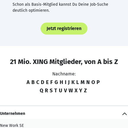
Schon als Basis-Mitglied kannst Du Deine Job-Suche
deutlich optimieren.
Jetzt registrieren
21 Mio. XING Mitglieder, von A bis Z
Nachname:
A
B
C
D
E
F
G
H
I
J
K
L
M
N
O
P
Q
R
S
T
U
V
W
X
Y
Z
Unternehmen
New Work SE