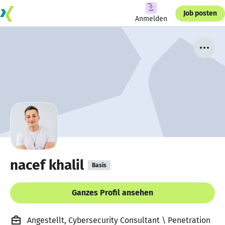
Job posten
Anmelden
nacef khalil
Basis
Ganzes Profil ansehen
Angestellt, Cybersecurity Consultant \ Penetration