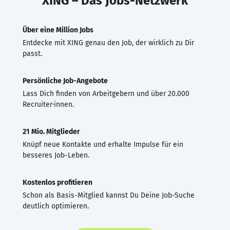
XING – Das Jobs-Netzwerk
Über eine Million Jobs
Entdecke mit XING genau den Job, der wirklich zu Dir
passt.
Persönliche Job-Angebote
Lass Dich finden von Arbeitgebern und über 20.000
Recruiter·innen.
21 Mio. Mitglieder
Knüpf neue Kontakte und erhalte Impulse für ein
besseres Job-Leben.
Kostenlos profitieren
Schon als Basis-Mitglied kannst Du Deine Job-Suche
deutlich optimieren.