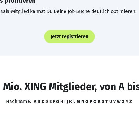
s profitieren
asis-Mitglied kannst Du Deine Job-Suche deutlich optimieren.
Jetzt registrieren
 Mio. XING Mitglieder, von A bi
Nachname:
A
B
C
D
E
F
G
H
I
J
K
L
M
N
O
P
Q
R
S
T
U
V
W
X
Y
Z