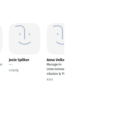
Josie Spilker
Anna Velken
Gesa Bäßler
en
---
Managerin
Projektassistentin
Unternehmenskommu
Leipzig
Hamburg
nikation & PR
Köln