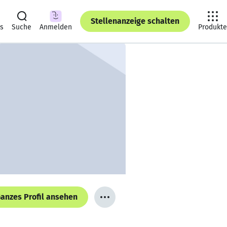
Stellenanzeige schalten
ts
Suche
Anmelden
Produkte
anzes Profil ansehen