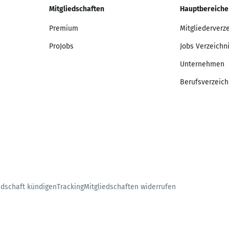
Mitgliedschaften
Hauptbereiche
Premium
Mitgliederverz
ProJobs
Jobs Verzeichn
Unternehmen
Berufsverzeich
edschaft kündigen
Tracking
Mitgliedschaften widerrufen