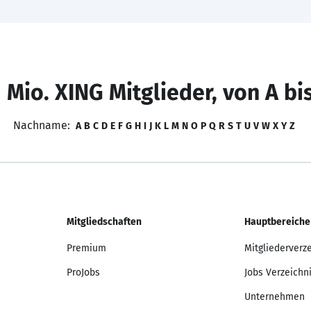
 Mio. XING Mitglieder, von A bi
Nachname:
A
B
C
D
E
F
G
H
I
J
K
L
M
N
O
P
Q
R
S
T
U
V
W
X
Y
Z
Mitgliedschaften
Hauptbereiche
Premium
Mitgliederverz
ProJobs
Jobs Verzeichn
Unternehmen