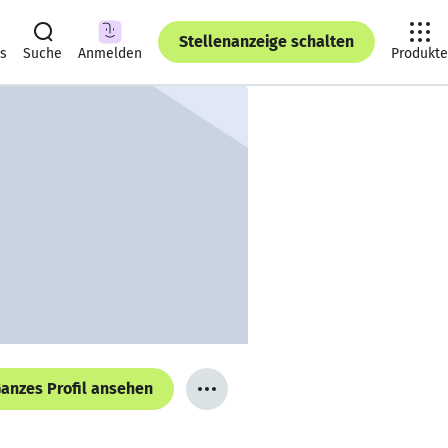
Stellenanzeige schalten
ts
Suche
Anmelden
Produkte
anzes Profil ansehen