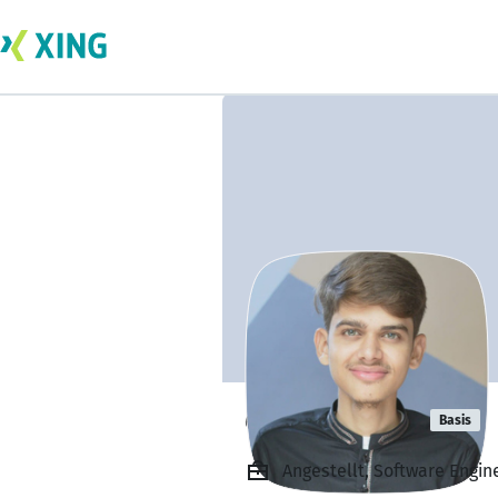
owais sultan
Basis
Angestellt, Software Engi