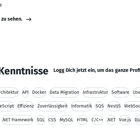
a
e zu sehen.
Kenntnisse
Logg Dich jetzt ein, um das ganze Prof
rchitektur
API
Docker
Data Migration
Infrastruktur
Software
Use
eScript
Effizienz
Zuverlässigkeit
Informatik
SQS
NestJS
WebSoc
.NET Framework
SQL
CSS
MySQL
HTML
C/C++
.NET
Vue.js
Dj