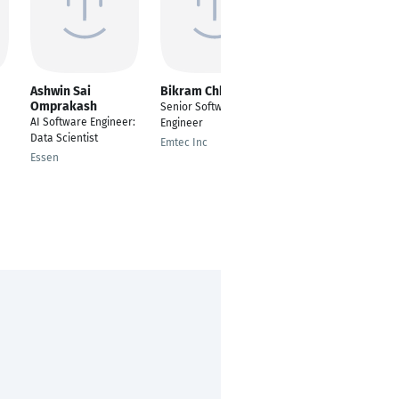
Ashwin Sai
Bikram Chhetri
Redon Halimaj
Omprakash
Senior Software
Senior Software
AI Software Engineer:
Engineer
Engineer
Data Scientist
Emtec Inc
Linz
Essen