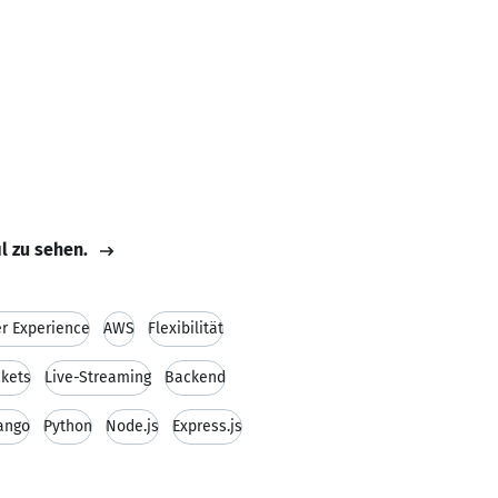
il zu sehen.
r Experience
AWS
Flexibilität
kets
Live-Streaming
Backend
ango
Python
Node.js
Express.js